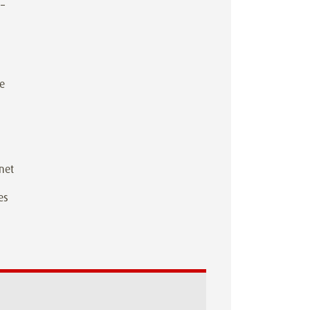
 –
le
net
es