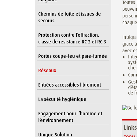
Toutes 
peuvent
Chemins de fuite et issues de
personn
secours
chaque 
Protection contre l’effraction,
Intégra
classe de résistance RC 2 et RC 3
grâce à
avec en
Portes coupe-feu et pare-fumée
Inté
syst
chem
Réseaux
Comp
Gest
Entrées accessibles librement
d’ét
de f
La sécurité hygiénique
Engagement pour l’homme et
l’environnement
Links
Unique Solution