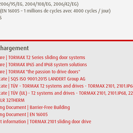
(2006/95/EG, 2004/108/EG, 2006/42/EG)
(EN 16005 – 1 millions de cycles avec 4000 cycles / jour)
S
chargement
re | TORMAX T2 Series sliding door systems
re | TORMAX IP65 and IP68 system solutions
re | TORMAX "the passion to drive doors"
icate | SQS ISO 9001:2015 LANDERT Group AG
icate | TÜV - TORMAX T2 systems and drives - TORMAX 2101, 2101.IP
icate | TÜV (UL) - T2 systems and drives - TORMAX 2101, 2101.IP68,
| LR 32THERM
ng Document | Barrier-Free Building
ing Document | EN 16005
t information | TORMAX 2101 sliding door drive