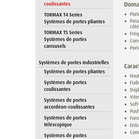
Domai
coulissantes
Port
TORMAX T4 Series
Pass
Systèmes de portes pliantes
côté
TORMAX T5 Series
Fré
Systèmes de portes
Conv
carrousels
Port
Systèmes de portes industrielles
Carac
Systèmes de portes pliantes
Haut
Systèmes de portes
Fiab
coulissantes
Dépl
Vite
Systèmes de portes
Soft
accordéon-coulissantes
Push
Systèmes de portes
Fonc
téléscopique
Entr
Comm
Systèmes de portes