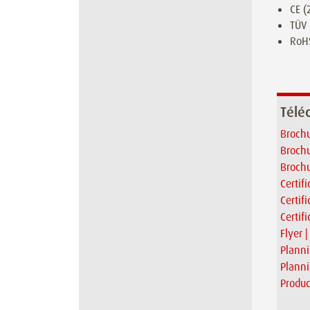
CE 
TÜV 
RoH
Télé
Brochu
Brochu
Brochu
Certif
Certif
Certif
Flyer 
Planni
Plann
Produc