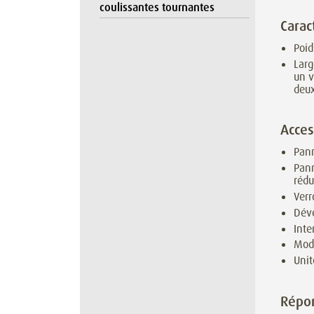
coulissantes tournantes
Carac
Poid
Larg
un v
deu
Acces
Pann
Pann
rédu
Verr
Déve
Inte
Modu
Unit
Répon